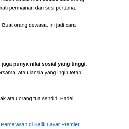
ati permainan dari sesi pertama.
Buat orang dewasa, ini jadi cara
i juga
punya nilai sosial yang tinggi
.
sama, atau lansia yang ingin tetap
 atau orang tua sendiri. Padel
Pemerasan di Balik Layar Premier