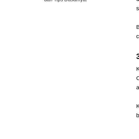
s
B
c
K
C
a
K
b