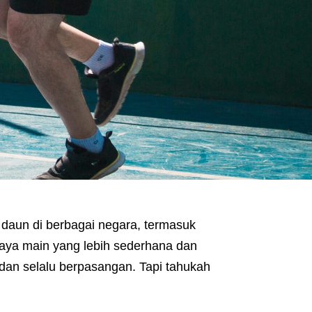
 daun di berbagai negara, termasuk
 gaya main yang lebih sederhana dan
 dan selalu berpasangan. Tapi tahukah