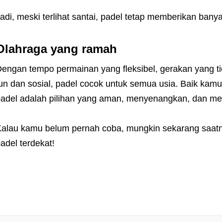
adi, meski terlihat santai, padel tetap memberikan banya
Olahraga yang ramah
engan tempo permainan yang fleksibel, gerakan yang tid
un dan sosial, padel cocok untuk semua usia. Baik kamu
adel adalah pilihan yang aman, menyenangkan, dan me
alau kamu belum pernah coba, mungkin sekarang saat
adel terdekat!