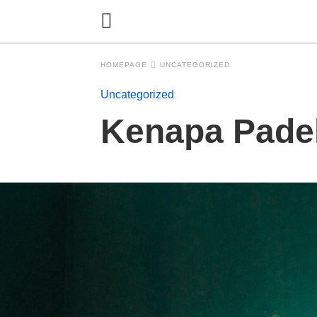
HOMEPAGE
UNCATEGORIZED
Uncategorized
Kenapa Pade