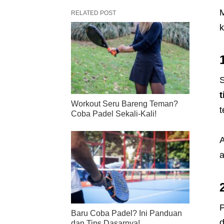
M
RELATED POST
k
S
t
Workout Seru Bareng Teman?
t
Coba Padel Sekali-Kali!
A
a
P
Baru Coba Padel? Ini Panduan
d
dan Tips Dasarnya!