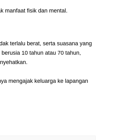
k manfaat fisik dan mental.
ak terlalu berat, serta suasana yang
 berusia 10 tahun atau 70 tahun,
nyehatkan.
nya mengajak keluarga ke lapangan