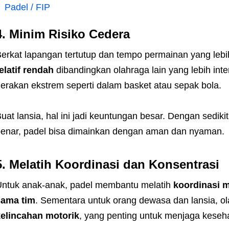
Padel / FIP
4. Minim Risiko Cedera
erkat lapangan tertutup dan tempo permainan yang lebi
elatif rendah
dibandingkan olahraga lain yang lebih inte
erakan ekstrem seperti dalam basket atau sepak bola.
uat lansia, hal ini jadi keuntungan besar. Dengan sedi
enar, padel bisa dimainkan dengan aman dan nyaman.
5. Melatih Koordinasi dan Konsentrasi
ntuk anak-anak, padel membantu melatih
koordinasi m
sama tim
. Sementara untuk orang dewasa dan lansia, o
elincahan motorik
, yang penting untuk menjaga keseh