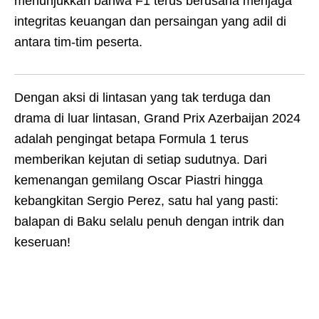
menunjukkan bahwa F1 terus berusaha menjaga
integritas keuangan dan persaingan yang adil di
antara tim-tim peserta.
Dengan aksi di lintasan yang tak terduga dan
drama di luar lintasan, Grand Prix Azerbaijan 2024
adalah pengingat betapa Formula 1 terus
memberikan kejutan di setiap sudutnya. Dari
kemenangan gemilang Oscar Piastri hingga
kebangkitan Sergio Perez, satu hal yang pasti:
balapan di Baku selalu penuh dengan intrik dan
keseruan!