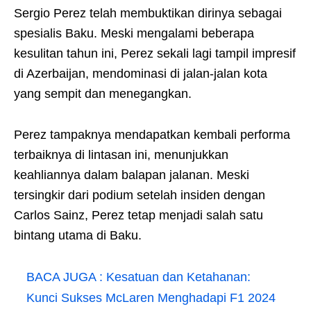
Sergio Perez telah membuktikan dirinya sebagai
spesialis Baku. Meski mengalami beberapa
kesulitan tahun ini, Perez sekali lagi tampil impresif
di Azerbaijan, mendominasi di jalan-jalan kota
yang sempit dan menegangkan.
Perez tampaknya mendapatkan kembali performa
terbaiknya di lintasan ini, menunjukkan
keahliannya dalam balapan jalanan. Meski
tersingkir dari podium setelah insiden dengan
Carlos Sainz, Perez tetap menjadi salah satu
bintang utama di Baku.
BACA JUGA :
Kesatuan dan Ketahanan:
Kunci Sukses McLaren Menghadapi F1 2024