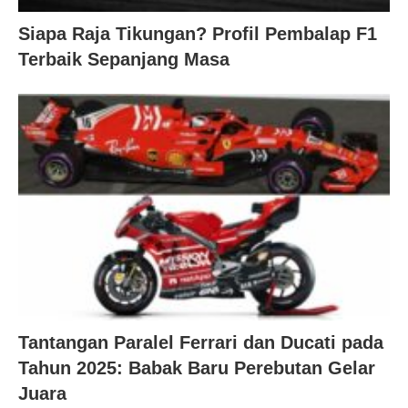
Siapa Raja Tikungan? Profil Pembalap F1
Terbaik Sepanjang Masa
Tantangan Paralel Ferrari dan Ducati pada
Tahun 2025: Babak Baru Perebutan Gelar
Juara