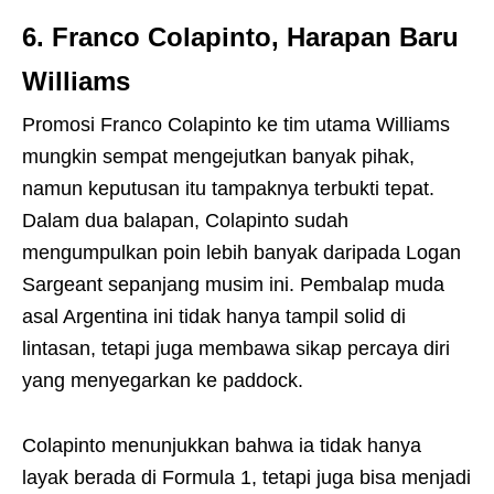
6. Franco Colapinto, Harapan Baru
Williams
Promosi Franco Colapinto ke tim utama Williams
mungkin sempat mengejutkan banyak pihak,
namun keputusan itu tampaknya terbukti tepat.
Dalam dua balapan, Colapinto sudah
mengumpulkan poin lebih banyak daripada Logan
Sargeant sepanjang musim ini. Pembalap muda
asal Argentina ini tidak hanya tampil solid di
lintasan, tetapi juga membawa sikap percaya diri
yang menyegarkan ke paddock.
Colapinto menunjukkan bahwa ia tidak hanya
layak berada di Formula 1, tetapi juga bisa menjadi