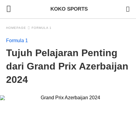
KOKO SPORTS
HOMEPAGE
FORMULA 1
Formula 1
Tujuh Pelajaran Penting
dari Grand Prix Azerbaijan
2024