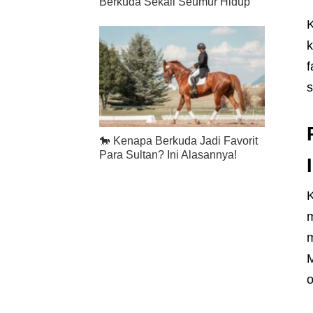
Berkuda Sekali Seumur Hidup
K
k
f
s
🐎 Kenapa Berkuda Jadi Favorit
Para Sultan? Ini Alasannya!
K
m
m
M
o