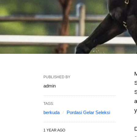
M
PUBLISHED BY
S
admin
S
a
TAGS:
y
berkuda
Pordasi Gelar Seleksi
D
1 YEAR AGO