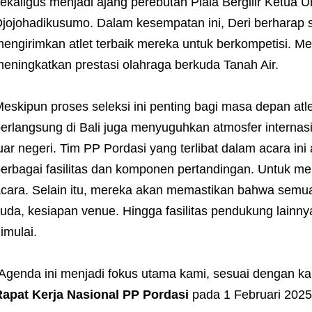
ekaligus menjadi ajang perebutan Piala Bergilir Ketua
jojohadikusumo. Dalam kesempatan ini, Deri berharap se
engirimkan atlet terbaik mereka untuk berkompetisi. M
eningkatkan prestasi olahraga berkuda Tanah Air.
eskipun proses seleksi ini penting bagi masa depan atle
erlangsung di Bali juga menyuguhkan atmosfer internasio
uar negeri. Tim PP Pordasi yang terlibat dalam acara i
erbagai fasilitas dan komponen pertandingan. Untuk m
cara. Selain itu, mereka akan memastikan bahwa semua p
uda, kesiapan venue. Hingga fasilitas pendukung lainny
imulai.
Agenda ini menjadi fokus utama kami, sesuai dengan ka
apat Kerja Nasional PP Pordasi
pada 1 Februari 2025 l