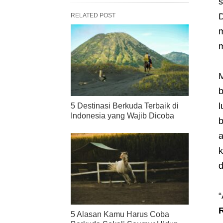
s
D
RELATED POST
m
m
M
b
l
5 Destinasi Berkuda Terbaik di
Indonesia yang Wajib Dicoba
b
a
k
d
“
R
5 Alasan Kamu Harus Coba