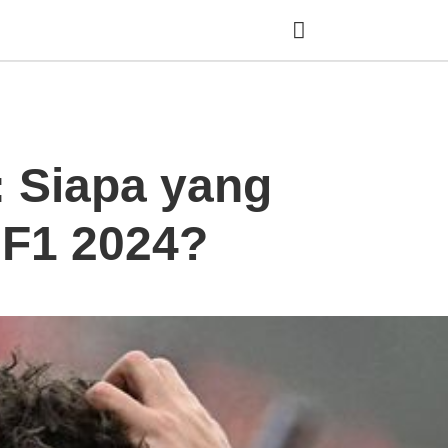
Ty
: Siapa yang
yo
se
qu
an
 F1 2024?
hit
ent