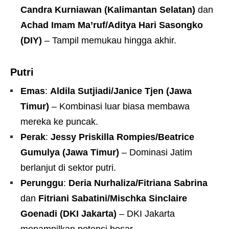
Candra Kurniawan (Kalimantan Selatan)
dan
Achad Imam Ma’ruf/Aditya Hari Sasongko
(DIY)
– Tampil memukau hingga akhir.
Putri
Emas
:
Aldila Sutjiadi/Janice Tjen (Jawa
Timur)
– Kombinasi luar biasa membawa
mereka ke puncak.
Perak
:
Jessy Priskilla Rompies/Beatrice
Gumulya (Jawa Timur)
– Dominasi Jatim
berlanjut di sektor putri.
Perunggu
:
Deria Nurhaliza/Fitriana Sabrina
dan
Fitriani Sabatini/Mischka Sinclaire
Goenadi (DKI Jakarta)
– DKI Jakarta
menampilkan potensi besar.